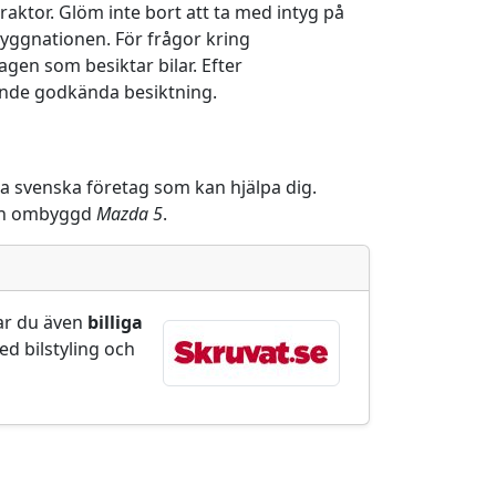
aktor. Glöm inte bort att ta med intyg på
yggnationen. För frågor kring
gen som besiktar bilar. Efter
ående godkända besiktning.
era svenska företag som kan hjälpa dig.
r en ombyggd
Mazda 5
.
tar du även
billiga
ed bilstyling och