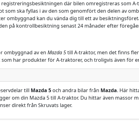
registreringsbesiktningen där bilen omregistreras som A-tr
ot som ska fyllas i av den som genomfört den delen av omb
er ombyggnad kan du vända dig till ett av besiktningsföreta
a den på kontrollbesiktning senast 24 månader efter föreg
ar för ombyggnad av en
Mazda 5
till A-traktor, men det finns fl
at som har produkter för A-traktorer, och troligvis även fö
servdelar till
Mazda 5
och andra bilar från
Mazda
. Här hit
gger om din Mazda 5 till A-traktor. Du hittar även massor m
nser direkt från Skruvats lager.