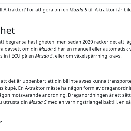
ill A-traktor? För att göra om en
Mazda 5
till A-traktor får b
ghet
 att begränsa hastigheten, men sedan 2020 räcker det att läg
ra oavsett om din
Mazda 5
har en manuell eller automatisk 
as in i ECU på en
Mazda 5
, eller om växelspärrning krävs.
 att det är uppenbart att din bil inte avses kunna transporte
ns kupé. En A-traktor måste ha någon form av draganordning
någon motsvarande anordning. Draganordningen är ett sätt a
u utrusta din
Mazda 5
med en varningstriangel baktill, en så 
r