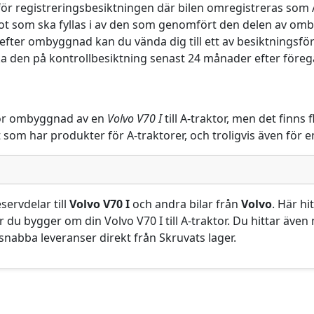
r registreringsbesiktningen där bilen omregistreras som A-
ot som ska fyllas i av den som genomfört den delen av omb
efter ombyggnad kan du vända dig till ett av besiktningsför
 ska den på kontrollbesiktning senast 24 månader efter för
ar för ombyggnad av en
Volvo V70 I
till A-traktor, men det finns
at som har produkter för A-traktorer, och troligvis även fö
servdelar till
Volvo V70 I
och andra bilar från
Volvo
. Här hi
är du bygger om din Volvo V70 I till A-traktor. Du hittar äv
d snabba leveranser direkt från Skruvats lager.