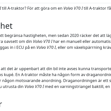
I
till A-traktor? För att göra om en
Volvo V70 I
till A-traktor 
ghet
 att begränsa hastigheten, men sedan 2020 räcker det att läg
ra oavsett om din
Volvo V70 I
har en manuell eller automatis
äggas in i ECU på en
Volvo V70 I
, eller om växelspärrning kräv
 att det är uppenbart att din bil inte avses kunna transporte
ns kupé. En A-traktor måste ha någon form av draganordning
er någon motsvarande anordning. Draganordningen är ett sät
u utrusta din
Volvo V70 I
med en varningstriangel baktill, en s
r