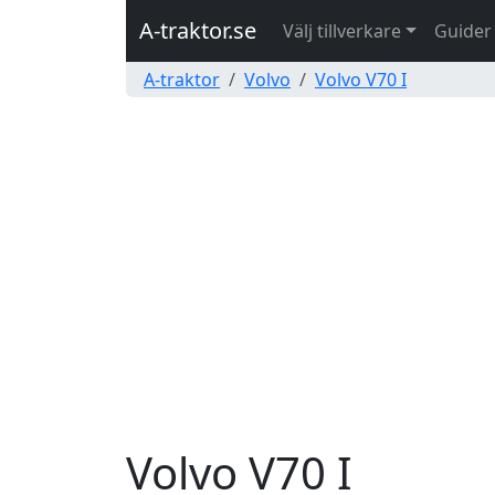
A-traktor.se
Välj tillverkare
Guider
A-traktor
Volvo
Volvo V70 I
Volvo V70 I