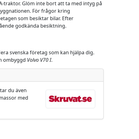
traktor. Glöm inte bort att ta med intyg på
yggnationen. För frågor kring
etagen som besiktar bilar. Efter
egående godkända besiktning.
 flera svenska företag som kan hjälpa dig.
r en ombyggd
Volvo V70 I
.
ttar du även
en massor med